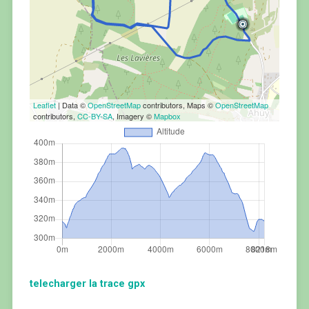
Leaflet
| Data ©
OpenStreetMap
contributors, Maps ©
OpenStreetMap
contributors,
CC-BY-SA
, Imagery ©
Mapbox
telecharger la trace gpx