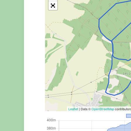
Leaflet
| Data ©
OpenStreetMap
contributo