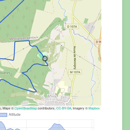
rs, Maps ©
OpenStreetMap
contributors,
CC-BY-SA
, Imagery ©
Mapbox