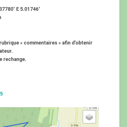
37780° E 5.01746°
m
rubrique « commentaires » afin d’obtenir
ateur.
e rechange.
25