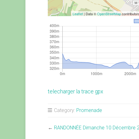
Leaflet
| Data ©
OpenStreetMap
contributo
telecharger la trace gpx
Category:
Promenade
←
RANDONNÉE Dimanche 10 Décembre 