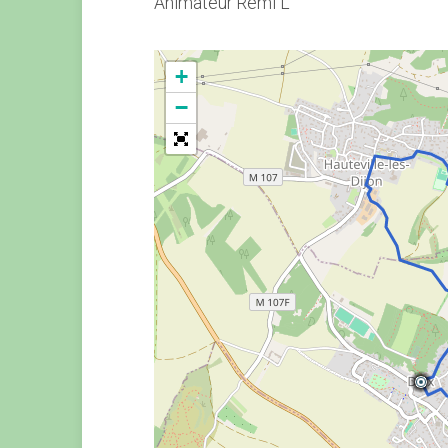
Animateur Rémi L
+
−