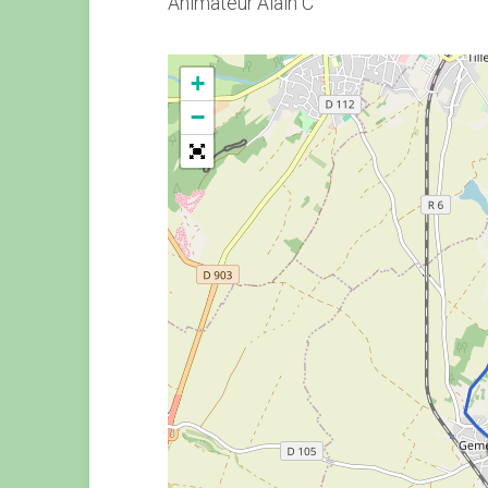
Animateur Alain C
+
−