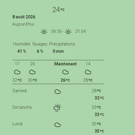
24
8 août 2026
Aujourd'hui
06:26
-
21:04
Humidité
Nuages
Précipitations
41 %
6 %
0 mm
17
20
Maintenant
14
32
30
26
28
Samedi
28
32
Dimanche
33
33
Lundi
35
35