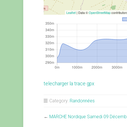
Leaflet
| Data ©
OpenStreetMap
contributo
telecharger la trace gpx
Category:
Randonnées
←
MARCHE Nordique Samedi 09 Décemb