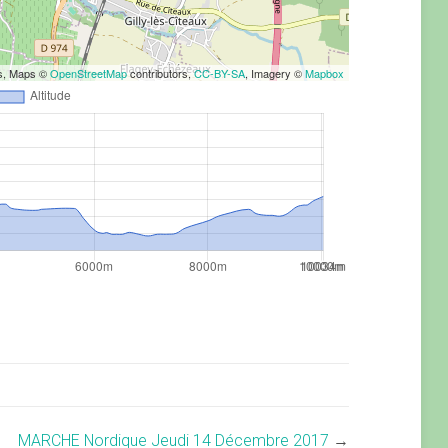
rs, Maps ©
OpenStreetMap
contributors,
CC-BY-SA
, Imagery ©
Mapbox
MARCHE Nordique Jeudi 14 Décembre 2017
→