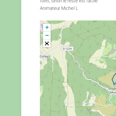
forêt, sinon le reste est facile.
Animateur Michel L
+
−