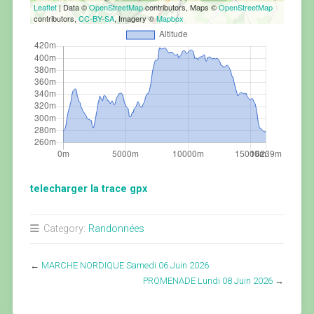
Leaflet
| Data ©
OpenStreetMap
contributors, Maps ©
OpenStreetMap
contributors,
CC-BY-SA
, Imagery ©
Mapbox
telecharger la trace gpx
Category:
Randonnées
←
MARCHE NORDIQUE Samedi 06 Juin 2026
PROMENADE Lundi 08 Juin 2026
→