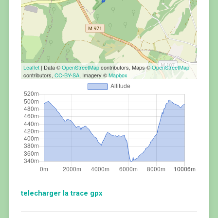
Leaflet
| Data ©
OpenStreetMap
contributors, Maps ©
OpenStreetMap
contributors,
CC-BY-SA
, Imagery ©
Mapbox
telecharger la trace gpx