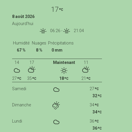
17
8 août 2026
Aujourd'hui
06:26
-
21:04
Humidité
Nuages
Précipitations
67 %
8 %
0 mm
14
17
Maintenant
11
27
35
18
21
Samedi
27
32
Dimanche
34
34
Lundi
36
36