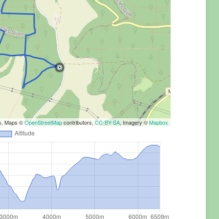
rs, Maps ©
OpenStreetMap
contributors,
CC-BY-SA
, Imagery ©
Mapbox