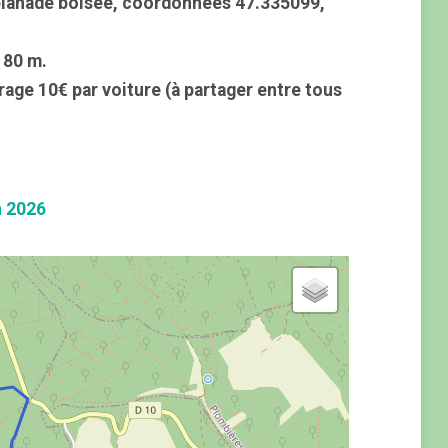
splanade boisée, coordonnées 47.335099,
 80 m.
rage 10€ par voiture (à partager entre tous
n 2026