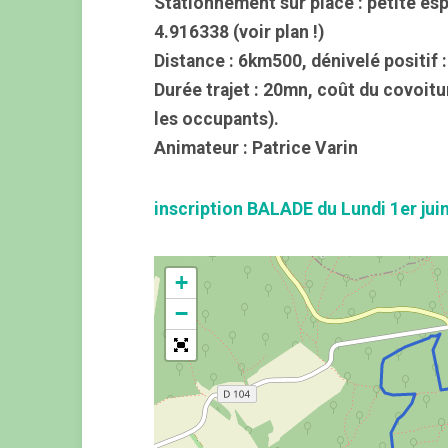
Stationnement sur place : petite e
4.916338 (voir plan !)
Distance : 6km500, dénivelé positif :
Durée trajet : 20mn, coût du covoitu
les occupants).
Animateur : Patrice Varin
inscription BALADE du Lundi 1er jui
+
−