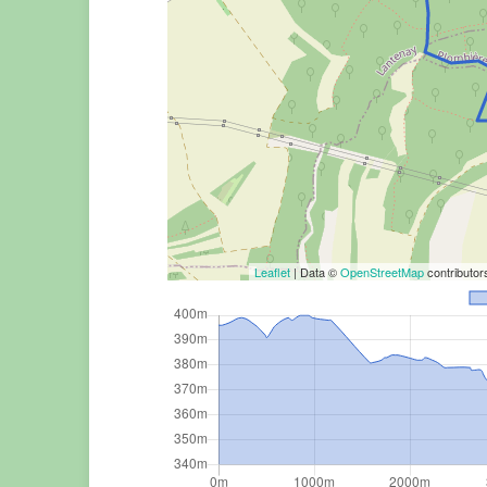
Leaflet
| Data ©
OpenStreetMap
contributo