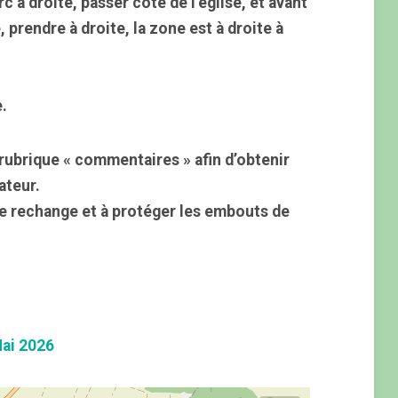
c à droite, passer côté de l’église, et avant
, prendre à droite, la zone est à droite à
e.
rubrique « commentaires » afin d’obtenir
ateur.
e rechange et à protéger les embouts de
ai 2026