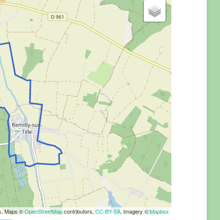
rs, Maps ©
OpenStreetMap
contributors,
CC-BY-SA
, Imagery ©
Mapbox