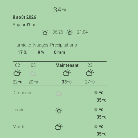
34
8 août 2026
Aujourd'hui
06:26
-
21:04
Humidité
Nuages
Précipitations
17 %
9 %
0 mm
02
05
Maintenant
23
22
20
33
27
Dimanche
35
35
Lundi
35
35
Mardi
35
35