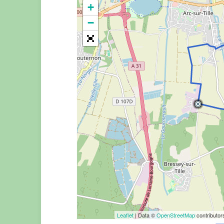
+
−
Leaflet
| Data ©
OpenStreetMap
contributo