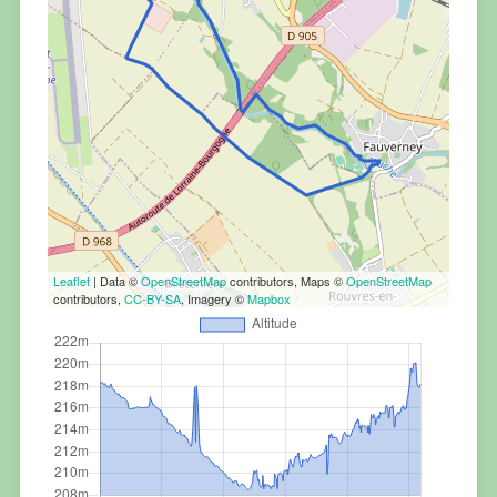
Leaflet
| Data ©
OpenStreetMap
contributors, Maps ©
OpenStreetMap
contributors,
CC-BY-SA
, Imagery ©
Mapbox