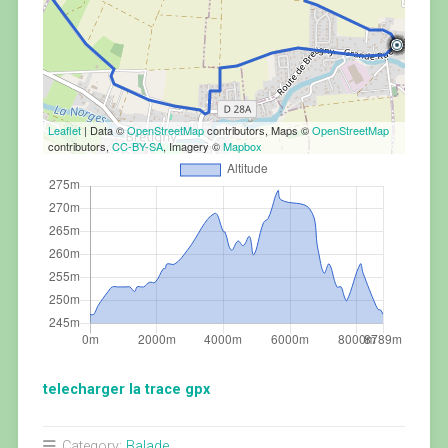
Leaflet
| Data ©
OpenStreetMap
contributors, Maps ©
OpenStreetMap
contributors,
CC-BY-SA
, Imagery ©
Mapbox
telecharger la trace gpx
Category:
Balade