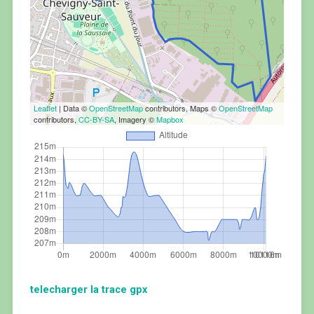
Leaflet
| Data ©
OpenStreetMap
contributors, Maps ©
OpenStreetMap
contributors,
CC-BY-SA
, Imagery ©
Mapbox
telecharger la trace gpx