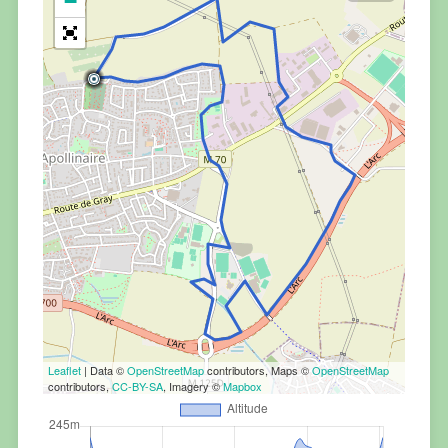
−
Leaflet
| Data ©
OpenStreetMap
contributors, Maps ©
OpenStreetMap
contributors,
CC-BY-SA
, Imagery ©
Mapbox