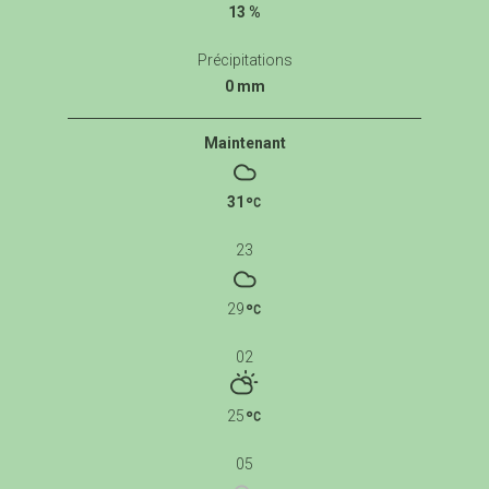
13 %
Précipitations
0 mm
Maintenant
31
23
29
02
25
05