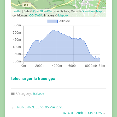
Leaflet
| Data ©
OpenStreetMap
contributors, Maps ©
OpenStreetMap
contributors,
CC-BY-SA
, Imagery ©
Mapbox
telecharger la trace gpx
Category:
Balade
←
PROMENADE Lundi 05 Mai 2025
BALADE Jeudi 08 Mai 2025
→