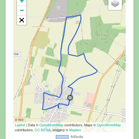
+
−
Leaflet
| Data ©
OpenStreetMap
contributors, Maps ©
OpenStreetMap
contributors,
CC-BY-SA
, Imagery ©
Mapbox