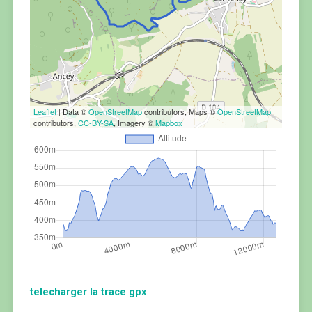
Leaflet
| Data ©
OpenStreetMap
contributors, Maps ©
OpenStreetMap
contributors,
CC-BY-SA
, Imagery ©
Mapbox
telecharger la trace gpx