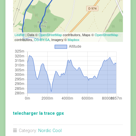
Leaflet
| Data ©
OpenStreetMap
contributors, Maps ©
OpenStreetMap
contributors,
CC-BY-SA
, Imagery ©
Mapbox
telecharger la trace gpx
Category:
Nordic Cool