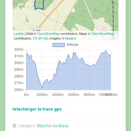
Leaflet
| Data ©
OpenStreetMap
contributors, Maps ©
OpenStreetMap
contributors,
CC-BY-SA
, Imagery ©
Mapbox
telecharger la trace gpx
Category:
Marche nordique