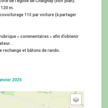
ôté de l’église de Chaignay (voir plan).
: 120 m.
 covoiturage 11€ par voiture (à partager
rubrique « commentaires » afin d’obtenir
ateur.
e rechange et bâtons de rando.
anvier 2025