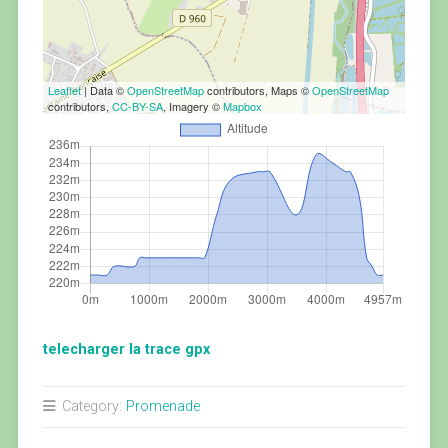
Leaflet
| Data ©
OpenStreetMap
contributors, Maps ©
OpenStreetMap
contributors,
CC-BY-SA
, Imagery ©
Mapbox
telecharger la trace gpx
Category:
Promenade