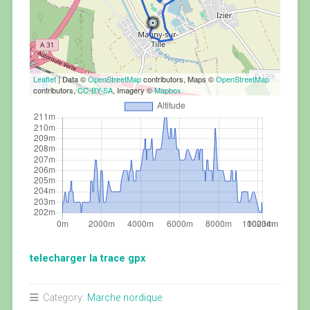
Leaflet
| Data ©
OpenStreetMap
contributors, Maps ©
OpenStreetMap
contributors,
CC-BY-SA
, Imagery ©
Mapbox
telecharger la trace gpx
Category:
Marche nordique