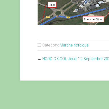
Category:
Marche nordique
←
NORDIC-COOL Jeudi 12 Septembre 20