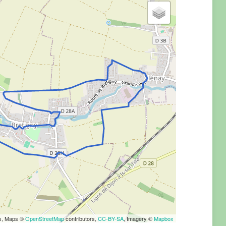
rs, Maps ©
OpenStreetMap
contributors,
CC-BY-SA
, Imagery ©
Mapbox