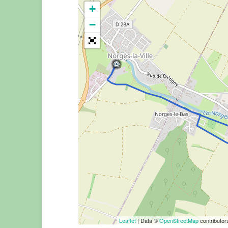
+
−
Leaflet
| Data ©
OpenStreetMap
contributo