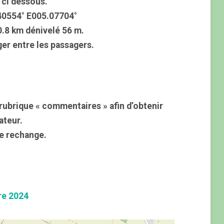
n ci dessous.
40554° E005.07704°
10.8 km dénivelé 56 m.
ger entre les passagers.
rubrique « commentaires » afin d’obtenir
ateur.
e rechange.
re 2024