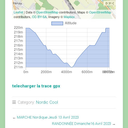
Leaflet
| Data ©
OpenStreetMap
contributors, Maps ©
OpenStreetMap
contributors,
CC-BY-SA
, Imagery ©
Mapbox
telecharger la trace gpx
Category:
Nordic Cool
←
MARCHE Nordique Jeudi 13 Avril 2023
RANDONNÉE Dimanche16 Avril 2023
→