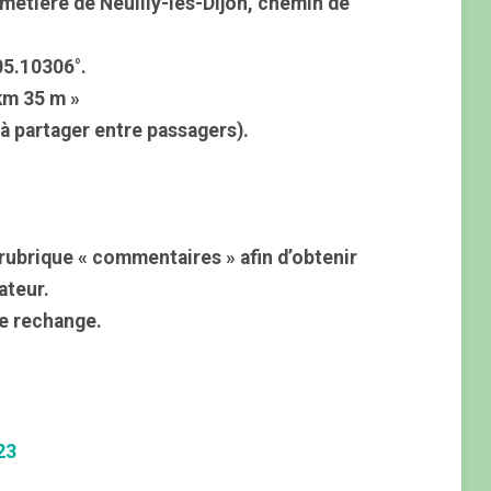
cimetière de Neuilly-les-Dijon, chemin de
05.10306°.
km 35 m »
à partager entre passagers).
rubrique « commentaires » afin d’obtenir
ateur.
e rechange.
23