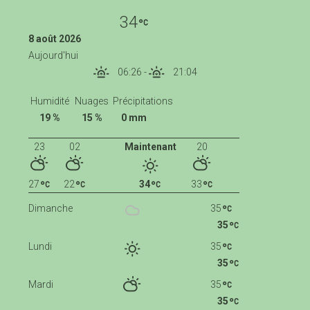
34
8 août 2026
Aujourd'hui
06:26
-
21:04
Humidité
Nuages
Précipitations
19 %
15 %
0 mm
23
02
Maintenant
20
27
22
34
33
Dimanche
35
35
Lundi
35
35
Mardi
35
35