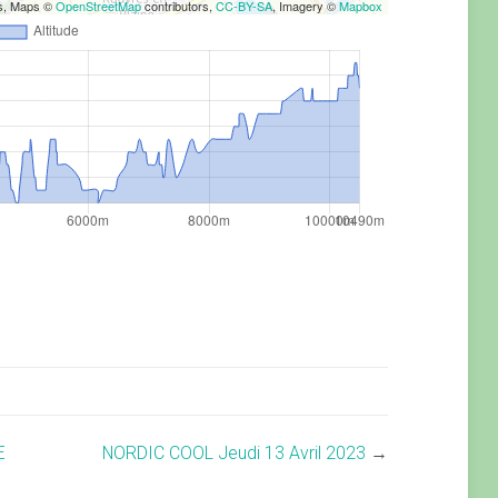
rs, Maps ©
OpenStreetMap
contributors,
CC-BY-SA
, Imagery ©
Mapbox
E
NORDIC COOL Jeudi 13 Avril 2023
→