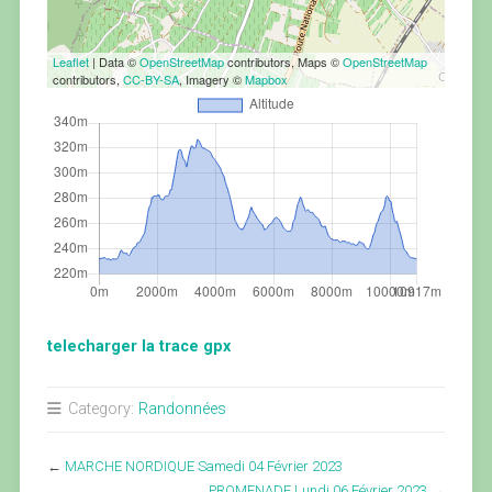
Leaflet
| Data ©
OpenStreetMap
contributors, Maps ©
OpenStreetMap
contributors,
CC-BY-SA
, Imagery ©
Mapbox
telecharger la trace gpx
Category:
Randonnées
←
MARCHE NORDIQUE Samedi 04 Février 2023
PROMENADE Lundi 06 Février 2023
→