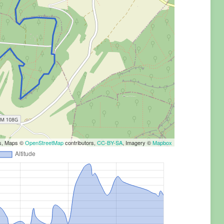
rs, Maps ©
OpenStreetMap
contributors,
CC-BY-SA
, Imagery ©
Mapbox