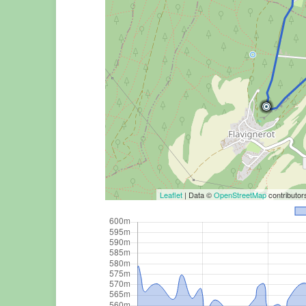
Leaflet
| Data ©
OpenStreetMap
contributo