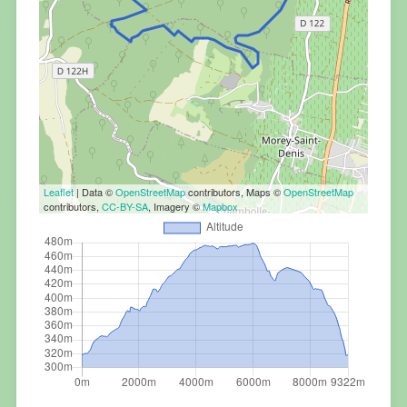
Leaflet
| Data ©
OpenStreetMap
contributors, Maps ©
OpenStreetMap
contributors,
CC-BY-SA
, Imagery ©
Mapbox