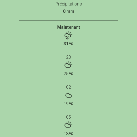
Précipitations
0 mm
Maintenant
31
23
25
02
19
05
18