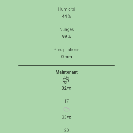
Humidité
44 %
Nuages
99 %
Précipitations
0 mm
Maintenant
32
17
33
20