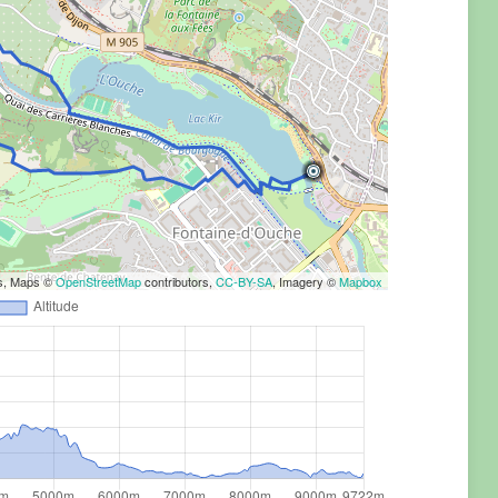
rs, Maps ©
OpenStreetMap
contributors,
CC-BY-SA
, Imagery ©
Mapbox