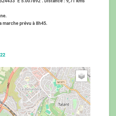
24433° E 5.007892°. Distance : 9,71 kms
nne.
la marche prévu à 8h45.
022