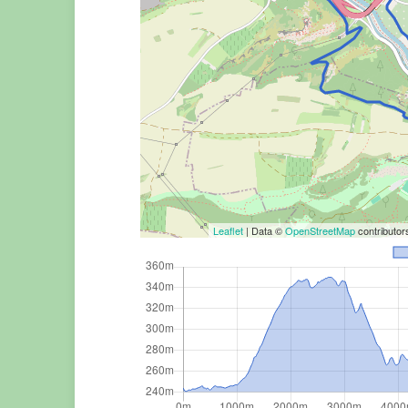
Leaflet
| Data ©
OpenStreetMap
contributo