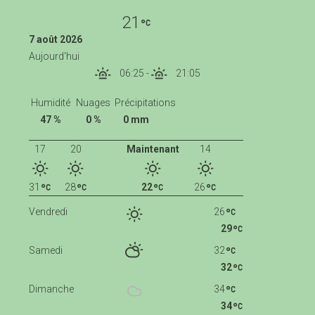
21
7 août 2026
Aujourd'hui
06:25
-
21:05
Humidité
Nuages
Précipitations
47 %
0 %
0 mm
17
20
Maintenant
14
31
28
22
26
Vendredi
26
29
Samedi
32
32
Dimanche
34
34