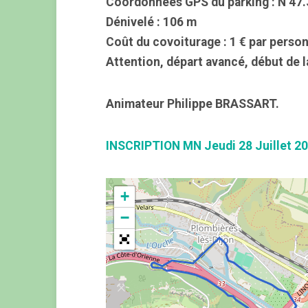
Coordonnées GPS du parking : N 47.3
Dénivelé : 106 m
Coût du covoiturage : 1 € par perso
Attention, départ avancé, début de 
Animateur Philippe BRASSART.
INSCRIPTION MN Jeudi 28 Juillet 2
+
−