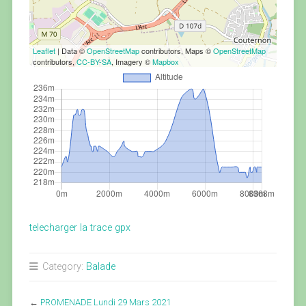
Leaflet
| Data ©
OpenStreetMap
contributors, Maps ©
OpenStreetMap
contributors,
CC-BY-SA
, Imagery ©
Mapbox
telecharger la trace gpx
Category:
Balade
←
PROMENADE Lundi 29 Mars 2021