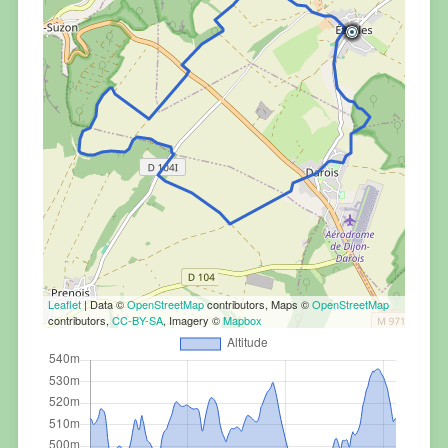
Leaflet
| Data ©
OpenStreetMap
contributors, Maps ©
OpenStreetMap
contributors,
CC-BY-SA
, Imagery ©
Mapbox