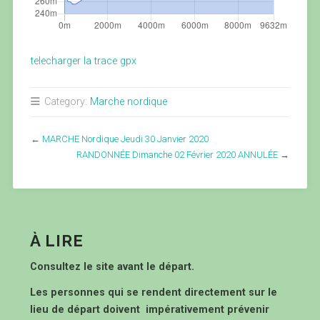
telecharger la trace gpx
Category:
Marche nordique
←
MARCHE Nordique Jeudi 30 Janvier 2020
RANDONNÉE Dimanche 02 Février 2020 ANNULÉE
→
À LIRE
Consultez le site avant le départ.
Les personnes qui se rendent directement sur le
lieu de départ doivent impérativement prévenir