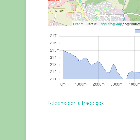
Leaflet
| Data ©
OpenStreetMap
contributo
telecharger la trace gpx