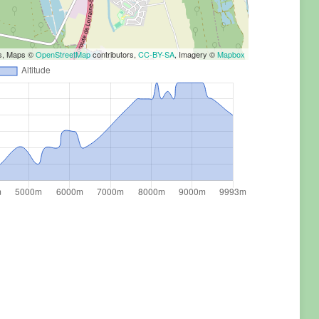
rs, Maps ©
OpenStreetMap
contributors,
CC-BY-SA
, Imagery ©
Mapbox