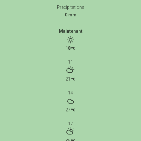
Précipitations
0 mm
Maintenant
18
11
21
14
27
17
35