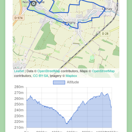
Leaflet
| Data ©
OpenStreetMap
contributors, Maps ©
OpenStreetMap
contributors,
CC-BY-SA
, Imagery ©
Mapbox