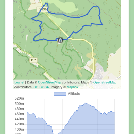
Leaflet
| Data ©
OpenStreetMap
contributors, Maps ©
OpenStreetMap
contributors,
CC-BY-SA
, Imagery ©
Mapbox