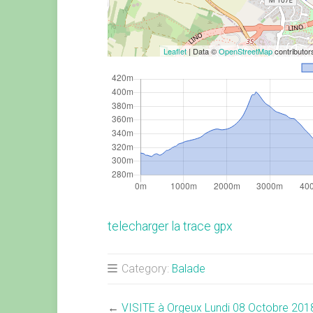
Leaflet
| Data ©
OpenStreetMap
contributo
telecharger la trace gpx
Category:
Balade
←
VISITE à Orgeux Lundi 08 Octobre 201