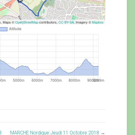
rs, Maps ©
OpenStreetMap
contributors,
CC-BY-SA
, Imagery ©
Mapbox
8
MARCHE Nordique Jeudi 11 Octobre 2018
→