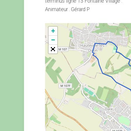
terminus ligne 13 Fontaine Village .
Animateur . Gérard P
+
−