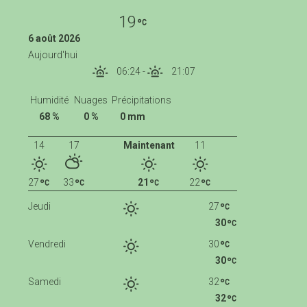
19
6 août 2026
Aujourd'hui
06:24
-
21:07
Humidité
Nuages
Précipitations
68 %
0 %
0 mm
14
17
Maintenant
11
27
33
21
22
Jeudi
27
30
Vendredi
30
30
Samedi
32
32