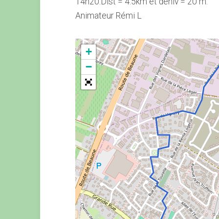
14h20.Dist = 4.5km et déniv = 20 m.
Animateur Rémi L
+
−