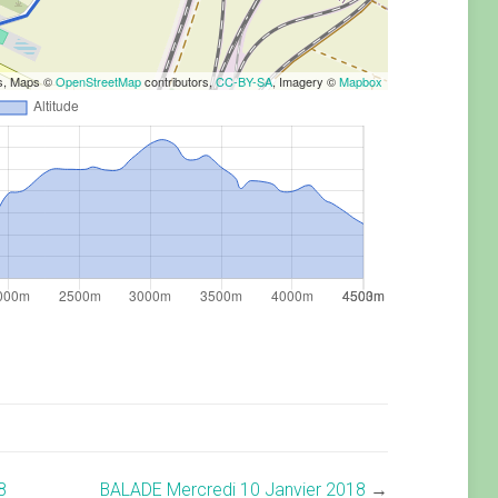
rs, Maps ©
OpenStreetMap
contributors,
CC-BY-SA
, Imagery ©
Mapbox
8
BALADE Mercredi 10 Janvier 2018
→