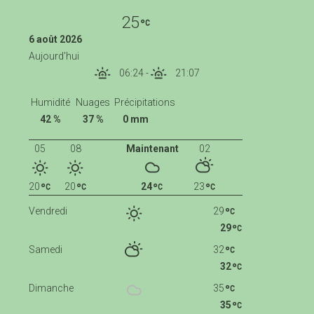
25
6 août 2026
Aujourd'hui
06:24
-
21:07
Humidité
Nuages
Précipitations
42 %
37 %
0 mm
05
08
Maintenant
02
20
20
24
23
Vendredi
29
29
Samedi
32
32
Dimanche
35
35