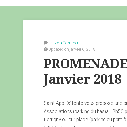
Leave a Comment
Updated on janvier 6, 2018
PROMENADE 
Janvier 2018
Saint Apo Détente vous propose une p
Associations (parking du bas)à 13h50 p
Perrigny ou sur place (parking du parc à