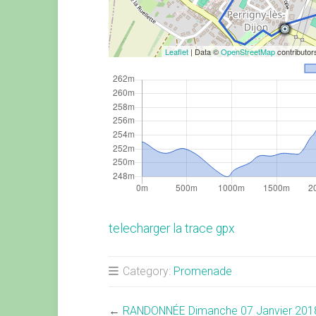
Leaflet
| Data ©
OpenStreetMap
contributo
telecharger la trace gpx
Category:
Promenade
←
RANDONNÉE Dimanche 07 Janvier 201