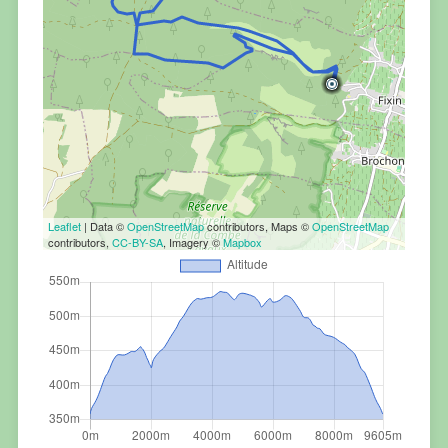
Leaflet
| Data ©
OpenStreetMap
contributors, Maps ©
OpenStreetMap
contributors,
CC-BY-SA
, Imagery ©
Mapbox