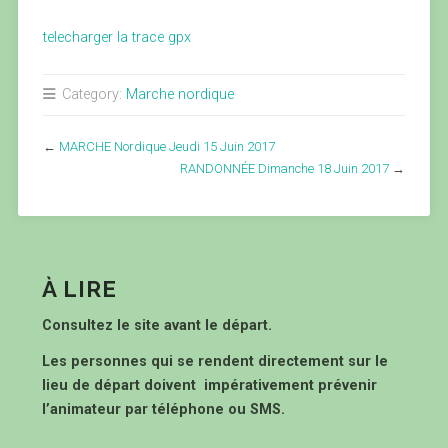
telecharger la trace gpx
Category:
Marche nordique
←
MARCHE Nordique Jeudi 15 Juin 2017
RANDONNÉE Dimanche 18 Juin 2017
→
À LIRE
Consultez le site avant le départ.
Les personnes qui se rendent directement sur le
lieu de départ doivent impérativement prévenir
l’animateur par téléphone ou SMS.