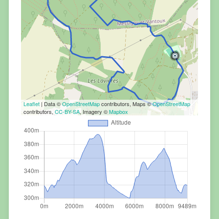
Leaflet
| Data ©
OpenStreetMap
contributors, Maps ©
OpenStreetMap
contributors,
CC-BY-SA
, Imagery ©
Mapbox