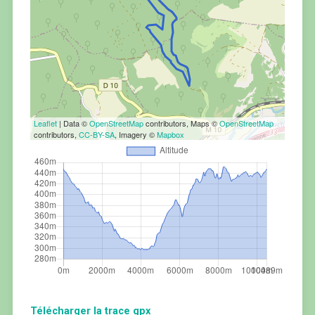
Leaflet
| Data ©
OpenStreetMap
contributors, Maps ©
OpenStreetMap
contributors,
CC-BY-SA
, Imagery ©
Mapbox
Télécharger la trace gpx