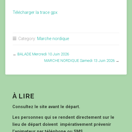
Télécharger la trace gpx
Category:
Marche nordique
←
BALADE Mercredi 10 Juin 2026
MARCHE NORDIQUE Samedi 13 Juin 2026
→
À LIRE
Consultez le site avant le départ.
Les personnes qui se rendent directement sur le
lieu de départ doivent impérativement prévenir
l’animateur par téléphone ou SMS.