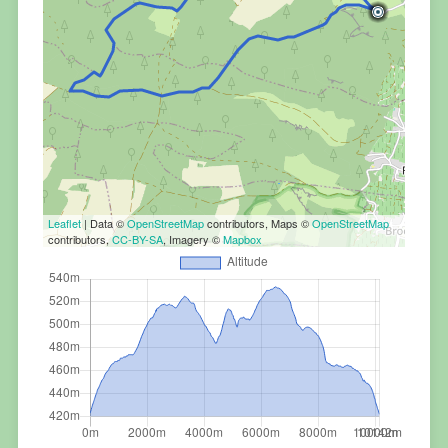
Leaflet
| Data ©
OpenStreetMap
contributors, Maps ©
OpenStreetMap
contributors,
CC-BY-SA
, Imagery ©
Mapbox