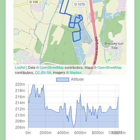
Leaflet
| Data ©
OpenStreetMap
contributors, Maps ©
OpenStreetMap
contributors,
CC-BY-SA
, Imagery ©
Mapbox