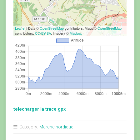
Leaflet
| Data ©
OpenStreetMap
contributors, Maps ©
OpenStreetMap
contributors,
CC-BY-SA
, Imagery ©
Mapbox
telecharger la trace gpx
Category:
Marche nordique