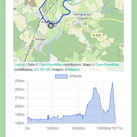
Leaflet
| Data ©
OpenStreetMap
contributors, Maps ©
OpenStreetMap
contributors,
CC-BY-SA
, Imagery ©
Mapbox