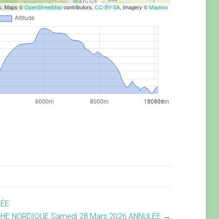
rs, Maps ©
OpenStreetMap
contributors,
CC-BY-SA
, Imagery ©
Mapbox
LÉE
HE NORDIQUE Samedi 28 Mars 2026 ANNULÉE
→