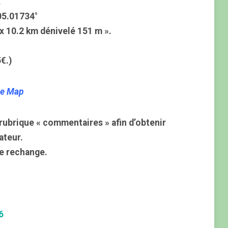
.
05.01734°
x 10.2 km dénivelé 151 m ».
€.)
le Map
rubrique « commentaires » afin d’obtenir
ateur.
e rechange.
6