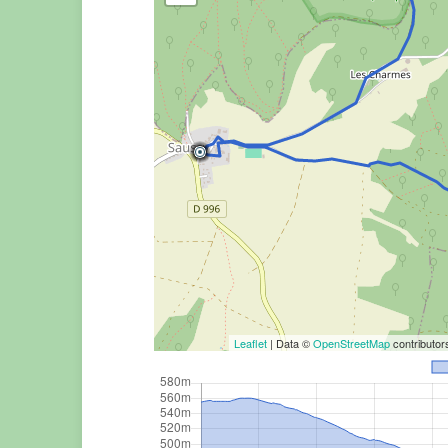
Leaflet
| Data ©
OpenStreetMap
contributo