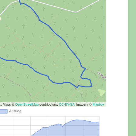
rs, Maps ©
OpenStreetMap
contributors,
CC-BY-SA
, Imagery ©
Mapbox