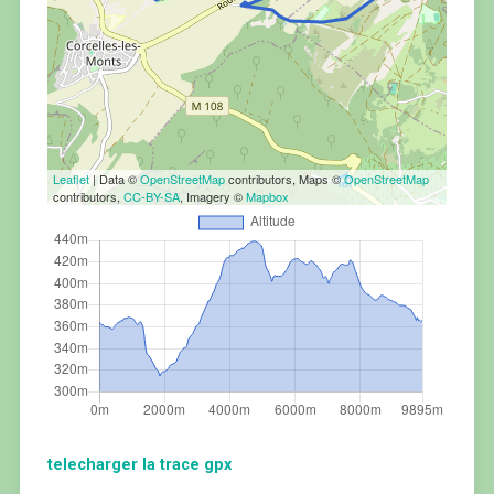
Leaflet
| Data ©
OpenStreetMap
contributors, Maps ©
OpenStreetMap
contributors,
CC-BY-SA
, Imagery ©
Mapbox
telecharger la trace gpx